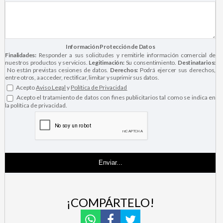
Información Protección de Datos
Finalidades:
Responder a sus solicitudes y remitirle información comercial de
nuestros productos y servicios.
Legitimación:
Su consentimiento.
Destinatarios:
No están previstas cesiones de datos.
Derechos:
Podrá ejercer sus derechos,
entre otros, a acceder, rectificar, limitar y suprimir sus datos.
Acepto
Aviso Legal
y
Política de Privacidad
Acepto el tratamiento de datos con fines publicitarios tal como se indica en
la política de privacidad.
¡COMPÁRTELO!