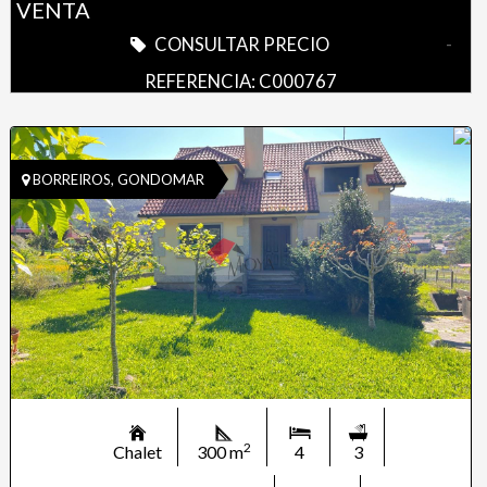
VENTA
CONSULTAR PRECIO
-
REFERENCIA: C000767
BORREIROS, GONDOMAR
2
Chalet
300 m
4
3