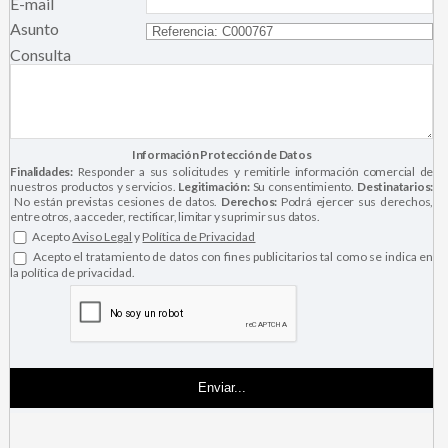
E-mail
Asunto
Consulta
Información Protección de Datos
Finalidades:
Responder a sus solicitudes y remitirle información comercial de
nuestros productos y servicios.
Legitimación:
Su consentimiento.
Destinatarios:
No están previstas cesiones de datos.
Derechos:
Podrá ejercer sus derechos,
entre otros, a acceder, rectificar, limitar y suprimir sus datos.
Acepto
Aviso Legal
y
Política de Privacidad
Acepto el tratamiento de datos con fines publicitarios tal como se indica en
la política de privacidad.