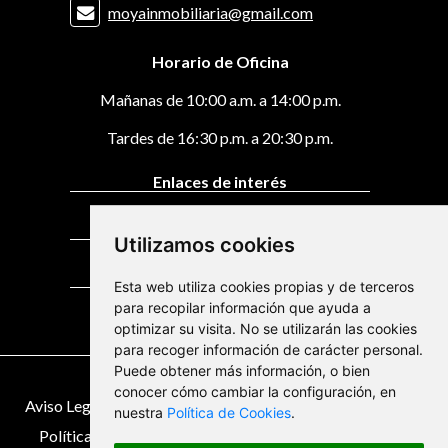
moyainmobiliaria@gmail.com
Horario de Oficina
Mañanas de 10:00 a.m. a 14:00 p.m.
Tardes de 16:30 p.m. a 20:30 p.m.
Enlaces de interés
Pisos en venta en Vigo
Utilizamos cookies
Casas en venta
Esta web utiliza cookies propias y de terceros
para recopilar información que ayuda a
Pisos en alquiler
optimizar su visita. No se utilizarán las cookies
para recoger información de carácter personal.
Puede obtener más información, o bien
© 2026 Moya Inmobiliaria
conocer cómo cambiar la configuración, en
Aviso Legal y Política de privacidad
|
Protección de datos
|
nuestra
Política de Cookies
.
Política de Cookies
|
Cambiar preferencia de cookies
|