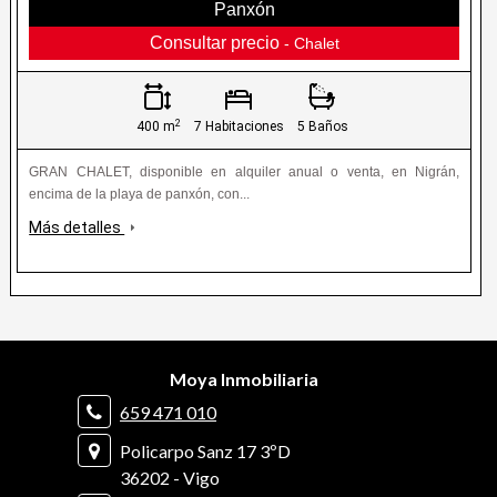
Panxón
Consultar precio
- Chalet
2
400 m
7 Habitaciones
5 Baños
GRAN CHALET, disponible en alquiler anual o venta, en Nigrán,
encima de la playa de panxón, con...
Más detalles
Moya Inmobiliaria
659 471 010
Policarpo Sanz 17 3ºD
36202 - Vigo