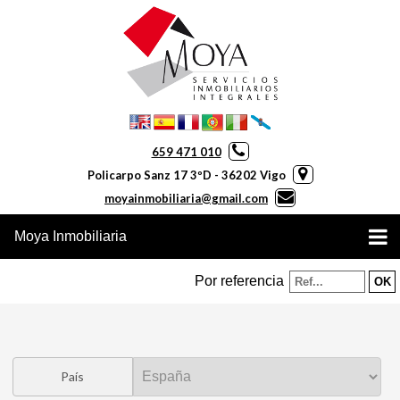
659 471 010
Policarpo Sanz 17 3ºD - 36202 Vigo
moyainmobiliaria@gmail.com
Moya Inmobiliaria
Por referencia
País